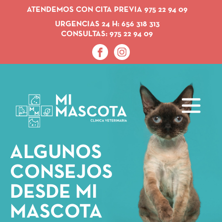
M
Pasar
ATENDEMOS CON CITA PREVIA 975 22 94 09
i
M
al
URGENCIAS 24 H:
656 318 313
a
CONSULTAS:
975 22 94 09
contenido
s
c
principal
o
t
a
ALGUNOS
CONSEJOS
DESDE MI
MASCOTA