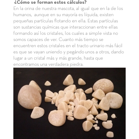
¿Cómo se forman estos cálculos?
En la orina de nuestra mascota, al igual que en la de los
humanos, aunque en su mayoría es líquida, existen
pequeñas partículas flotando en ella. Estas partículas
son sustancias químicas que interaccionan entre ellas
formando así los cristales, los cuales a simple vista no
somos capaces de ver. Cuanto más tiempo se
encuentren estos cristales en el tracto urinario más fácil
es que se vayan uniendo y pegándo unos a otros, dando
lugar a un cristal más y más grande, hasta que
encontramos una verdadera piedra.