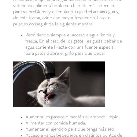
veterinario, alimentándolo con la dieta más adecuada
para su problema y estimulando que beba más agua y,
de esta forma, orine con mayor frecuencia. Esto lo
puedes conseguir de la siguiente manera:
Permitiendo siempre el acceso a agua limpia y
fresca. En el caso de los gatos, les gusta beber de
agua corriente ¡Hazte con una fuente especial
para gatos o abre el grifo para que beba!
Aumenta los paseos o mantén el arenero limpio.
Alimentar con comida húmeda.
Aumentar el ejercicio para que tenga más sed.
Acceso a varios bebederos en distintos puntos de