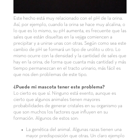
Este hecho está muy relacionado con el pH de la orina.
Así, por ejemplo, cuando la orina se hace muy alcalina, o
lo que es lo mismo, su pH aumenta, es frecuente que las
sales que están disueltas en la vejiga comiencen a
precipitar y a unirse unas con otras. Según como sea este
cambio de pH se formará un tipo de urolito u otro. Lo
mismo ocurre con la densidad y la cantidad de sales que
hay en la orina, de forma que cuanta más cantidad y más
tiempo permanezcan en el tracto urinario, más fácil es
que nos den problemas de este tipo.
¿Puede mi mascota tener este problema?
Lo cierto es que sí. Ninguno está exento, aunque es
cierto que algunos animales tienen mayores
probabilidades de generar cristales en su organismo ya
que son muchos los factores que influyen en su
formación. Algunos de estos son:
La genética del animal. Algunas razas tienen una
mayor predisposición que otras. Un claro ejemplo