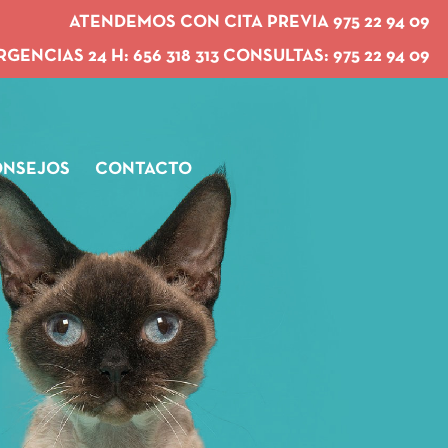
ATENDEMOS CON CITA PREVIA 975 22 94 09
RGENCIAS 24 H:
656 318 313
CONSULTAS:
975 22 94 09
NSEJOS
CONTACTO