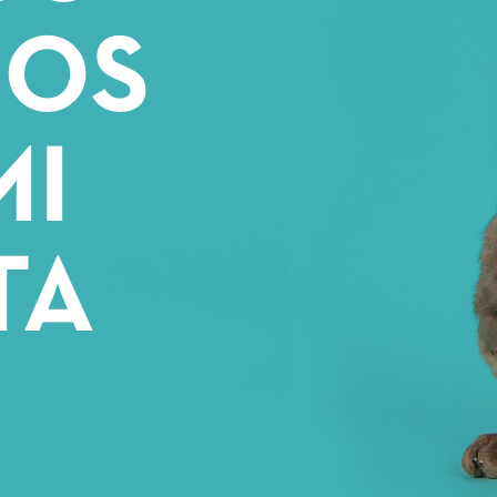
JOS
MI
TA